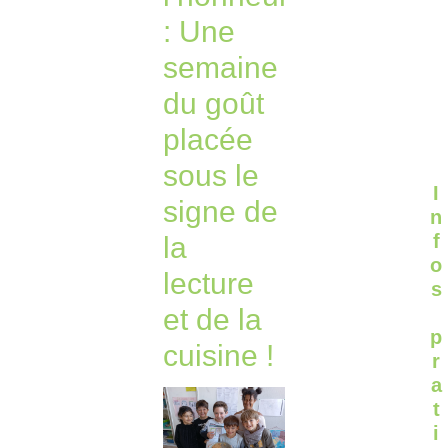
: Une
semaine
du goût
placée
sous le
I
signe de
n
f
la
o
lecture
s
et de la
p
cuisine !
r
a
t
i