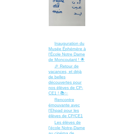
Inauguration du
Musée Éphémère à
l'École Notre Dame
de Moncoutant ! 🌟
🎉 Retour de
vacances, et déjà
de belles
découvertes pour
nos élèves de CP-
CE1 ! 📚✨
Rencontre
émouvante avec
l'Ehpad pour les
élèves de CP/CE1
Les élèves de
l'école Notre-Dame
au cinéma de