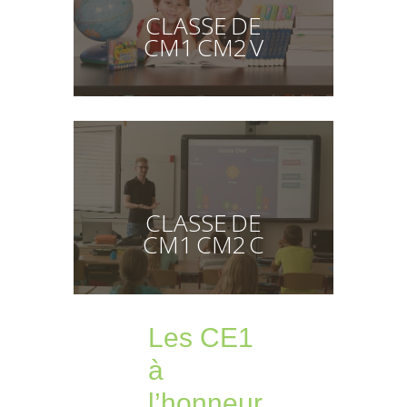
CLASSE DE
CM1 CM2 V
CLASSE DE
CM1 CM2 C
Les CE1
à
l’honneur