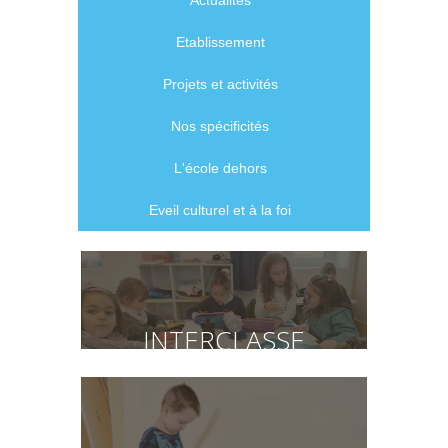
Actualités
Etablissement
Projets et activités
Nos spécificités
L'école dehors
Eveil culturel et à la foi
INTERCLASSE