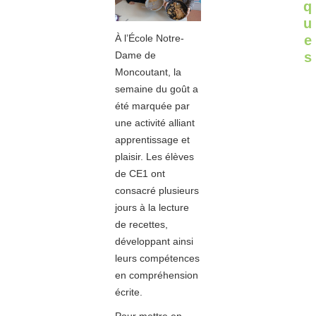
q
u
e
À l’École Notre-
s
Dame de
Moncoutant, la
semaine du goût a
été marquée par
une activité alliant
apprentissage et
plaisir. Les élèves
de CE1 ont
consacré plusieurs
jours à la lecture
de recettes,
développant ainsi
leurs compétences
en compréhension
écrite.