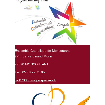
Ensemble Catholique de Moncoutant
2-4, rue Ferdinand Morin
79320 MONCOUTANT
Tél : 05 49 72 71 05
ce.0790067u@ac-poitiers.fr